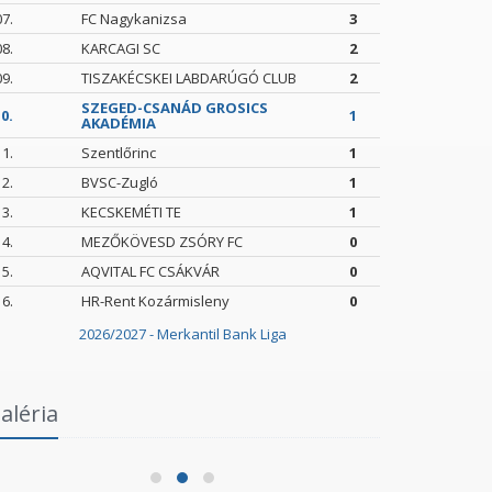
07.
FC Nagykanizsa
3
08.
KARCAGI SC
2
09.
TISZAKÉCSKEI LABDARÚGÓ CLUB
2
SZEGED-CSANÁD GROSICS
0.
1
AKADÉMIA
11.
Szentlőrinc
1
12.
BVSC-Zugló
1
13.
KECSKEMÉTI TE
1
14.
MEZŐKÖVESD ZSÓRY FC
0
15.
AQVITAL FC CSÁKVÁR
0
16.
HR-Rent Kozármisleny
0
2026/2027 - Merkantil Bank Liga
Intézményi Bozsik Program a Szent
aléria
Gellért Fórumban
Szegedi 
2026.06.03.
2026.05.24