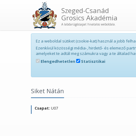
Szeged-Csanád
Grosics Akadémia
A labdarúgócsapat hivatalos weboldala.
Ez a weboldal sütiket (cookie-kat) használ a jobb fe
Ezenkívül közösségi média-, hirdető- és elemező par
amelyeket te adtál meg számukra vagy a te általad ha
Elengedhetetlen
Statisztikai
Siket Nátán
Csapat:
U07