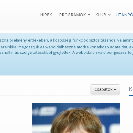
HÍREK
PROGRAMOK
KLUB
UTÁNPÓ
lhasználói élmény érdekében, a közösségi funkciók biztosításához, valam
tnereinkkel megosztjuk az weboldalhasználatodra vonatkozó adataidat, ak
sznált más szolgáltatásokból gyűjtöttek. A weboldalon való böngészés fol
K
Csapatok