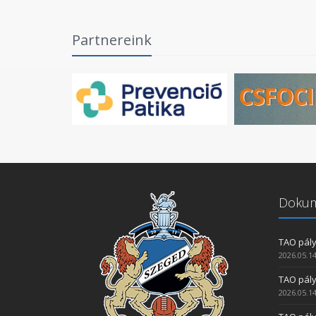
Partnereink
Doku
TAO pály
2026.05.14
TAO pály
2026.05.14