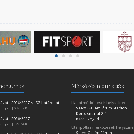
mentumok
Mérkőzésinformációk
ázat - 2026/2027 MLSZ határozat
Hazai mérkőzések helyszíne:
Szent Gellért Fórum Stadion
. | pdf | 274,77 Kb
Dorozsmai út 2-4
ázat - 2026/2027
6728 Szeged
. | pdf | 522,14 Kb
Utánpótlás mérkőzések helyszíne
Szent Gellért Fórum