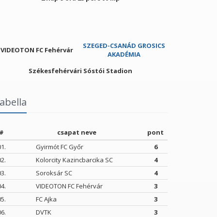
SZEGED-CSANÁD GROSICS
VIDEOTON FC Fehérvár
AKADÉMIA
Székesfehérvári Sóstói Stadion
abella
#
csapat neve
pont
01.
Gyirmót FC Győr
6
02.
Kolorcity Kazincbarcika SC
4
03.
Soroksár SC
4
04.
VIDEOTON FC Fehérvár
3
05.
FC Ajka
3
06.
DVTK
3