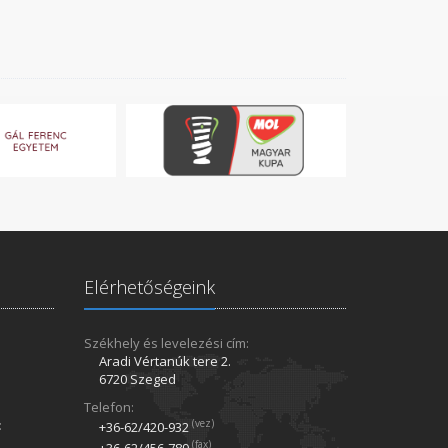
Elérhetőségeink
Székhely és levelezési cím:
Aradi Vértanúk tere 2.
6720 Szeged
Telefon:
:
(vez)
+36-62/420­-932
(fax)