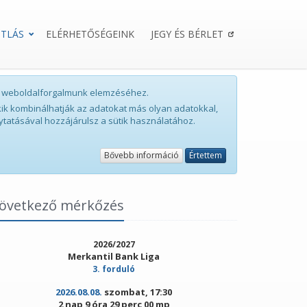
TLÁS
ELÉRHETŐSÉGEINK
JEGY ÉS BÉRLET
int weboldalforgalmunk elemzéséhez.
ik kombinálhatják az adatokat más olyan adatokkal,
ytatásával hozzájárulsz a sütik használatához.
Bővebb információ
Értettem
övetkező mérkőzés
2026/2027
Merkantil Bank Liga
3. forduló
2026.08.08.
szombat, 17:30
2 nap 9 óra 29 perc 00 mp