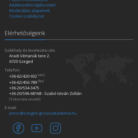
Adatkezelési tájékoztató
Moderálási alapelvek
Cookie szabályzat
Elérhetőségeink
Székhely és levelezési cím:
Aradi Vértanúk tere 2.
6720 Szeged
Telefon:
(vez)
+36-62/420­-932
(fax)
+36-62/456­-789
+36-20/534­-3475
+36-20/596­-68168 - Szabó István Zoltán
(Toborzási vezető)
E-mail:
press@szeged-grosicsakademia.hu