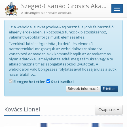
Szeged-Csanád Grosics Akadémia
Men
A labdarúgócsapat hivatalos weboldala.
Ez a weboldal sütiket (cookie-kat) használ a jobb felhasználói
élmény érdekében, a közösségi funkciók biztosításához,
valamint weboldalforgalmunk elemzéséhez.
Ezenkívül közösségi média-, hirdető- és elemező
partnereinkkel megosztjuk az weboldalhasználatodra
vonatkozó adataidat, akik kombinálhatják az adatokat más
olyan adatokkal, amelyeket te adtál meg számukra vagy a te
általad használt más szolgáltatásokból gyűjtöttek. A
weboldalon való böngészés folytatásával hozzájárulsz a sütik
használatához.
Elengedhetetlen
Statisztikai
Bővebb információ
Értettem
Kovács Lionel
Csapatok