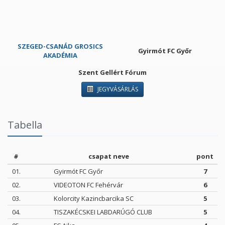
SZEGED-CSANÁD GROSICS
Gyirmót FC Győr
AKADÉMIA
Szent Gellért Fórum
JEGYVÁSÁRLÁS
Tabella
#
csapat neve
pont
01.
Gyirmót FC Győr
7
02.
VIDEOTON FC Fehérvár
6
03.
Kolorcity Kazincbarcika SC
5
04.
TISZAKÉCSKEI LABDARÚGÓ CLUB
5