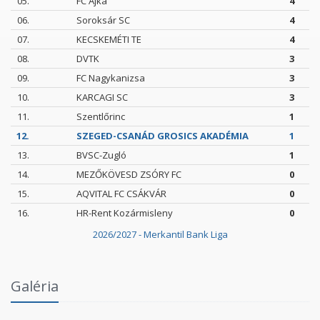
05.
FC Ajka
4
06.
Soroksár SC
4
07.
KECSKEMÉTI TE
4
08.
DVTK
3
09.
FC Nagykanizsa
3
10.
KARCAGI SC
3
11.
Szentlőrinc
1
12.
SZEGED-CSANÁD GROSICS AKADÉMIA
1
13.
BVSC-Zugló
1
14.
MEZŐKÖVESD ZSÓRY FC
0
15.
AQVITAL FC CSÁKVÁR
0
16.
HR-Rent Kozármisleny
0
2026/2027 - Merkantil Bank Liga
Intézményi Bozsik Program a Szent Gellért
Galéria
Fórumban
2026.06.03.