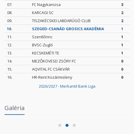
07.
FC Nagykanizsa
3
08.
KARCAGI SC
2
09.
TISZAKÉCSKEI LABDARÚGÓ CLUB
2
10.
SZEGED-CSANÁD GROSICS AKADÉMIA
1
11.
Szentlőrinc
1
12.
BVSC-Zugló
1
13.
KECSKEMÉTI TE
1
14.
MEZŐKÖVESD ZSÓRY FC
0
15.
AQVITAL FC CSÁKVÁR
0
16.
HR-Rent Kozármisleny
0
2026/2027 - Merkantil Bank Liga
Intézményi Bozsik Program a Szent Gellért
Galéria
Fórumban
2026.06.03.