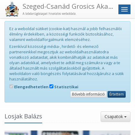
Szeged-Csanád Grosics Akadémia
Men
A labdarúgócsapat hivatalos weboldala.
Ez a weboldal sütiket (cookie-kat) használ a jobb felhasználói
élmény érdekében, a közösségi funkciók biztosításához,
valamint weboldalforgalmunk elemzéséhez.
Ezenkívül közösségi média-, hirdető- és elemező
partnereinkkel megosztjuk az weboldalhasználatodra
vonatkozó adataidat, akik kombinálhatják az adatokat más
olyan adatokkal, amelyeket te adtál meg számukra vagy a te
általad használt más szolgáltatásokból gyűjtöttek. A
weboldalon való böngészés folytatásával hozzájárulsz a sütik
használatához.
Elengedhetetlen
Statisztikai
Bővebb információ
Értettem
Losjak Balázs
Csapatok