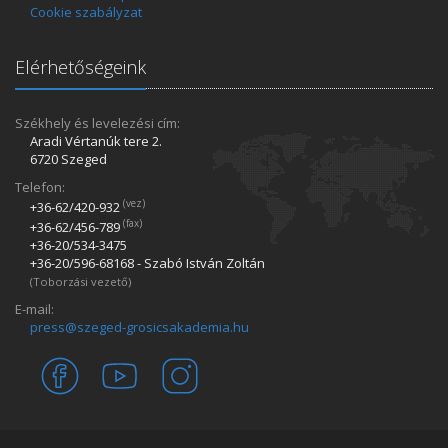
Cookie szabályzat
Elérhetőségeink
Székhely és levelezési cím:
Aradi Vértanúk tere 2.
6720 Szeged
Telefon:
(vez)
+36-62/420­-932
(fax)
+36-62/456­-789
+36-20/534­-3475
+36-20/596­-68168 - Szabó István Zoltán
(Toborzási vezető)
E-mail:
press@szeged-grosicsakademia.hu