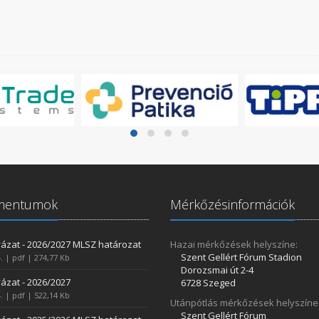
mentumok
Mérkőzésinformációk
ázat - 2026/2027 MLSZ határozat
Hazai mérkőzések helyszíne:
Szent Gellért Fórum Stadion
. | pdf | 274,77 Kb
Dorozsmai út 2-4
ázat - 2026/2027
6728 Szeged
. | pdf | 522,14 Kb
Utánpótlás mérkőzések helyszíne
Szent Gellért Fórum