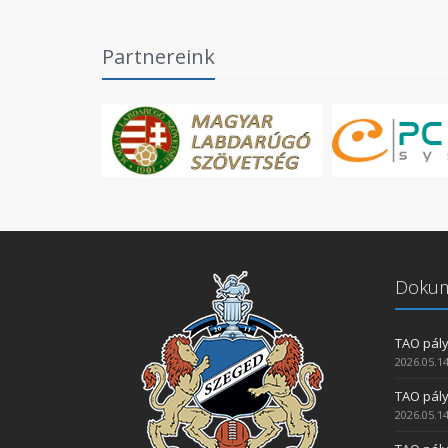
Partnereink
Doku
TAO pály
2026.05.14
TAO pály
2026.05.14