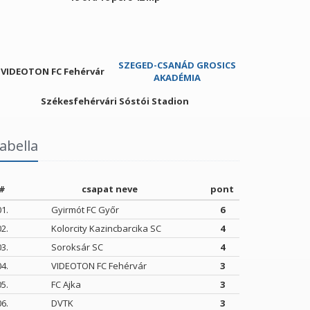
SZEGED-CSANÁD GROSICS
VIDEOTON FC Fehérvár
AKADÉMIA
Székesfehérvári Sóstói Stadion
abella
#
csapat neve
pont
01.
Gyirmót FC Győr
6
02.
Kolorcity Kazincbarcika SC
4
03.
Soroksár SC
4
04.
VIDEOTON FC Fehérvár
3
05.
FC Ajka
3
06.
DVTK
3