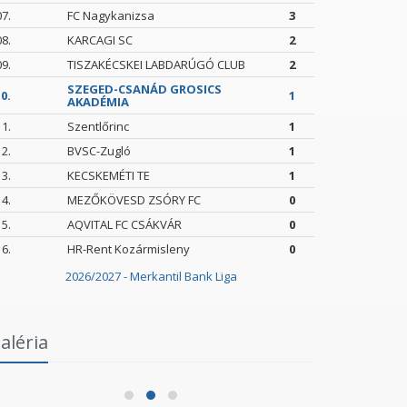
07.
FC Nagykanizsa
3
08.
KARCAGI SC
2
09.
TISZAKÉCSKEI LABDARÚGÓ CLUB
2
SZEGED-CSANÁD GROSICS
0.
1
AKADÉMIA
11.
Szentlőrinc
1
12.
BVSC-Zugló
1
13.
KECSKEMÉTI TE
1
14.
MEZŐKÖVESD ZSÓRY FC
0
15.
AQVITAL FC CSÁKVÁR
0
16.
HR-Rent Kozármisleny
0
2026/2027 - Merkantil Bank Liga
Intézményi Bozsik Program a Szent
aléria
Gellért Fórumban
Szegedi 
2026.06.03.
2026.05.24