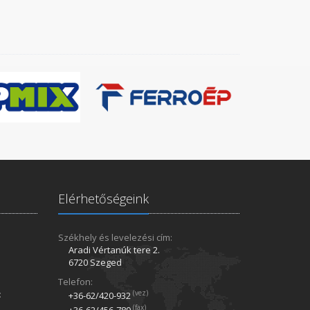
Elérhetőségeink
Székhely és levelezési cím:
Aradi Vértanúk tere 2.
6720 Szeged
Telefon:
:
(vez)
+36-62/420­-932
(fax)