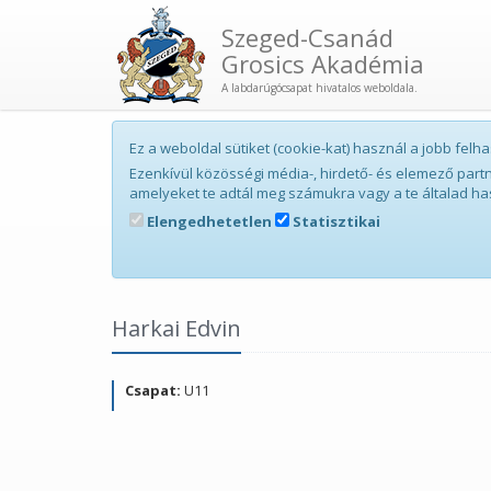
Szeged-Csanád
Grosics Akadémia
A labdarúgócsapat hivatalos weboldala.
Ez a weboldal sütiket (cookie-kat) használ a jobb fe
Ezenkívül közösségi média-, hirdető- és elemező par
amelyeket te adtál meg számukra vagy a te általad ha
Elengedhetetlen
Statisztikai
Harkai Edvin
Csapat:
U11