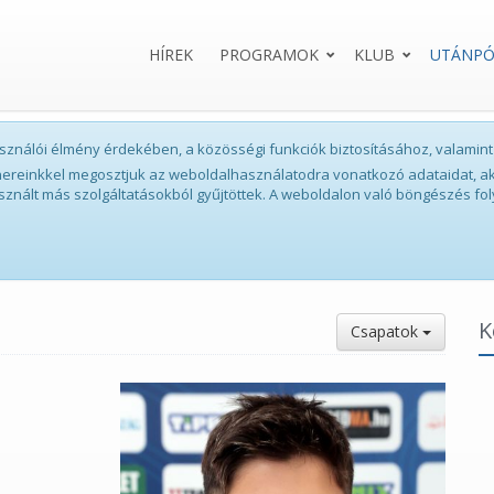
HÍREK
PROGRAMOK
KLUB
UTÁNPÓ
lhasználói élmény érdekében, a közösségi funkciók biztosításához, valam
tnereinkkel megosztjuk az weboldalhasználatodra vonatkozó adataidat, ak
sznált más szolgáltatásokból gyűjtöttek. A weboldalon való böngészés fol
K
Csapatok