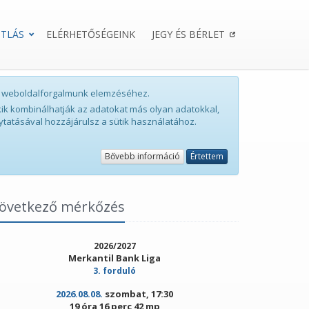
TLÁS
ELÉRHETŐSÉGEINK
JEGY ÉS BÉRLET
int weboldalforgalmunk elemzéséhez.
ik kombinálhatják az adatokat más olyan adatokkal,
ytatásával hozzájárulsz a sütik használatához.
Bővebb információ
Értettem
övetkező mérkőzés
2026/2027
Merkantil Bank Liga
3. forduló
2026.08.08.
szombat, 17:30
19 óra 16 perc 42 mp