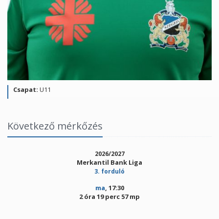
Csapat:
U11
Következő mérkőzés
2026/2027
Merkantil Bank Liga
3. forduló
ma
, 17:30
2 óra 19 perc 57 mp