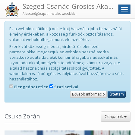
Szeged-Csanád Grosics Akadémia
Men
A labdarúgócsapat hivatalos weboldala.
Ez a weboldal sütiket (cookie-kat) használ a jobb felhasználói
élmény érdekében, a közösségi funkciók biztosításához,
valamint weboldalforgalmunk elemzéséhez.
Ezenkívül közösségi média-, hirdető- és elemező
partnereinkkel megosztjuk az weboldalhasználatodra
vonatkozó adataidat, akik kombinálhatják az adatokat más
olyan adatokkal, amelyeket te adtál meg számukra vagy a te
általad használt más szolgáltatásokból gyűjtöttek. A
weboldalon való böngészés folytatásával hozzájárulsz a sütik
használatához.
Elengedhetetlen
Statisztikai
Bővebb információ
Értettem
Csuka Zorán
Csapatok