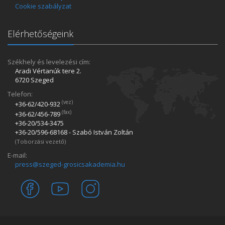
Cookie szabályzat
Elérhetőségeink
Székhely és levelezési cím:
Aradi Vértanúk tere 2.
6720 Szeged
Telefon:
(vez)
+36-62/420­-932
(fax)
+36-62/456­-789
+36-20/534­-3475
+36-20/596­-68168 - Szabó István Zoltán
(Toborzási vezető)
E-mail:
press@szeged-grosicsakademia.hu