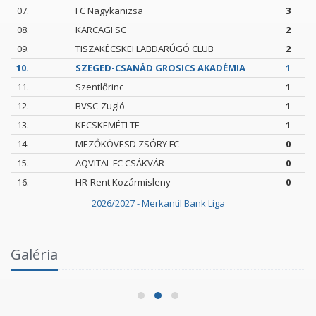
07.
FC Nagykanizsa
3
08.
KARCAGI SC
2
09.
TISZAKÉCSKEI LABDARÚGÓ CLUB
2
10.
SZEGED-CSANÁD GROSICS AKADÉMIA
1
11.
Szentlőrinc
1
12.
BVSC-Zugló
1
13.
KECSKEMÉTI TE
1
14.
MEZŐKÖVESD ZSÓRY FC
0
15.
AQVITAL FC CSÁKVÁR
0
16.
HR-Rent Kozármisleny
0
2026/2027 - Merkantil Bank Liga
Intézményi Bozsik Program a Szent Gellért
Galéria
Fórumban
2026.06.03.