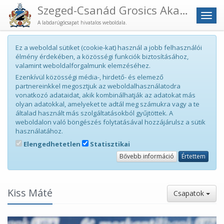
Szeged-Csanád Grosics Akadémia
Men
A labdarúgócsapat hivatalos weboldala.
Ez a weboldal sütiket (cookie-kat) használ a jobb felhasználói
élmény érdekében, a közösségi funkciók biztosításához,
valamint weboldalforgalmunk elemzéséhez.
Ezenkívül közösségi média-, hirdető- és elemező
partnereinkkel megosztjuk az weboldalhasználatodra
vonatkozó adataidat, akik kombinálhatják az adatokat más
olyan adatokkal, amelyeket te adtál meg számukra vagy a te
általad használt más szolgáltatásokból gyűjtöttek. A
weboldalon való böngészés folytatásával hozzájárulsz a sütik
használatához.
Elengedhetetlen
Statisztikai
Bővebb információ
Értettem
Kiss Máté
Csapatok