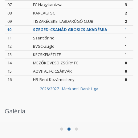
07.
FC Nagykanizsa
3
08.
KARCAGI SC
2
09.
TISZAKÉCSKEI LABDARÚGÓ CLUB
2
10.
SZEGED-CSANÁD GROSICS AKADÉMIA
1
11.
Szentlőrinc
1
12.
BVSC-Zugló
1
13.
KECSKEMÉTI TE
1
14.
MEZŐKÖVESD ZSÓRY FC
0
15.
AQVITAL FC CSÁKVÁR
0
16.
HR-Rent Kozármisleny
0
2026/2027 - Merkantil Bank Liga
Intézményi Bozsik Program a Szent Gellért
Galéria
Fórumban
2026.06.03.