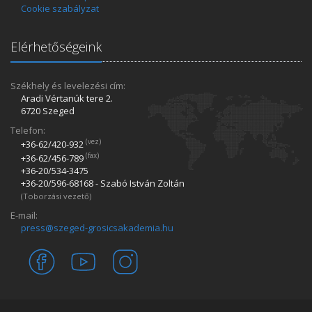
Cookie szabályzat
Elérhetőségeink
Székhely és levelezési cím:
Aradi Vértanúk tere 2.
6720 Szeged
Telefon:
(vez)
+36-62/420­-932
(fax)
+36-62/456­-789
+36-20/534­-3475
+36-20/596­-68168 - Szabó István Zoltán
(Toborzási vezető)
E-mail:
press@szeged-grosicsakademia.hu