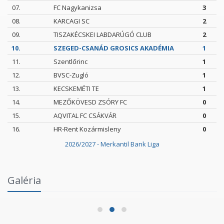
07.
FC Nagykanizsa
3
08.
KARCAGI SC
2
09.
TISZAKÉCSKEI LABDARÚGÓ CLUB
2
10.
SZEGED-CSANÁD GROSICS AKADÉMIA
1
11.
Szentlőrinc
1
12.
BVSC-Zugló
1
13.
KECSKEMÉTI TE
1
14.
MEZŐKÖVESD ZSÓRY FC
0
15.
AQVITAL FC CSÁKVÁR
0
16.
HR-Rent Kozármisleny
0
2026/2027 - Merkantil Bank Liga
Intézményi Bozsik Program a Szent Gellért
Galéria
Fórumban
2026.06.03.