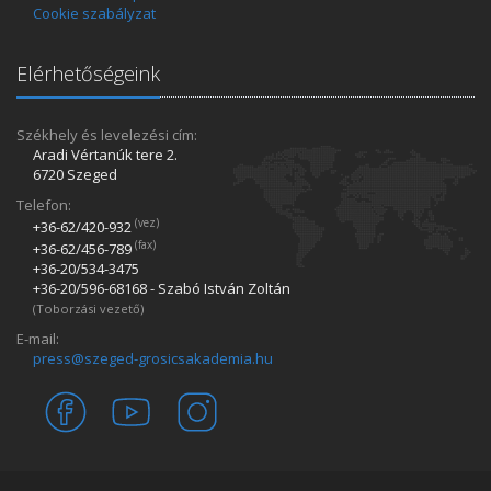
Cookie szabályzat
Elérhetőségeink
Székhely és levelezési cím:
Aradi Vértanúk tere 2.
6720 Szeged
Telefon:
(vez)
+36-62/420­-932
(fax)
+36-62/456­-789
+36-20/534­-3475
+36-20/596­-68168 - Szabó István Zoltán
(Toborzási vezető)
E-mail:
press@szeged-grosicsakademia.hu