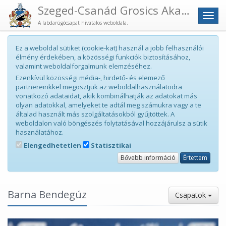
Szeged-Csanád Grosics Akadémia
Men
A labdarúgócsapat hivatalos weboldala.
Ez a weboldal sütiket (cookie-kat) használ a jobb felhasználói
élmény érdekében, a közösségi funkciók biztosításához,
valamint weboldalforgalmunk elemzéséhez.
Ezenkívül közösségi média-, hirdető- és elemező
partnereinkkel megosztjuk az weboldalhasználatodra
vonatkozó adataidat, akik kombinálhatják az adatokat más
olyan adatokkal, amelyeket te adtál meg számukra vagy a te
általad használt más szolgáltatásokból gyűjtöttek. A
weboldalon való böngészés folytatásával hozzájárulsz a sütik
használatához.
Elengedhetetlen
Statisztikai
Bővebb információ
Értettem
Barna Bendegúz
Csapatok