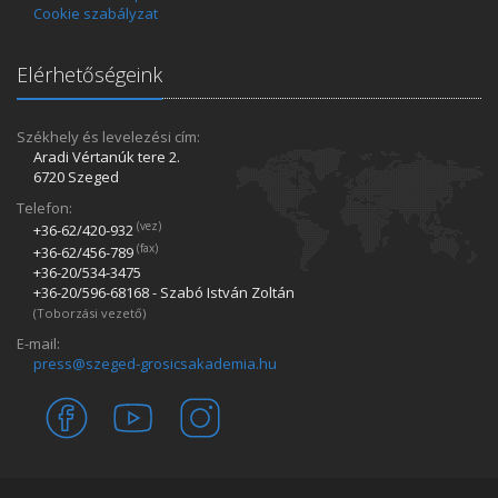
Cookie szabályzat
Elérhetőségeink
Székhely és levelezési cím:
Aradi Vértanúk tere 2.
6720 Szeged
Telefon:
(vez)
+36-62/420­-932
(fax)
+36-62/456­-789
+36-20/534­-3475
+36-20/596­-68168 - Szabó István Zoltán
(Toborzási vezető)
E-mail:
press@szeged-grosicsakademia.hu