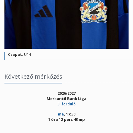
Csapat:
U14
Következő mérkőzés
2026/2027
Merkantil Bank Liga
3. forduló
ma
, 17:30
1 óra 12 perc 43 mp