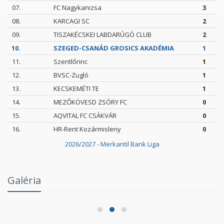
07.
FC Nagykanizsa
3
08.
KARCAGI SC
2
09.
TISZAKÉCSKEI LABDARÚGÓ CLUB
2
10.
SZEGED-CSANÁD GROSICS AKADÉMIA
1
11.
Szentlőrinc
1
12.
BVSC-Zugló
1
13.
KECSKEMÉTI TE
1
14.
MEZŐKÖVESD ZSÓRY FC
0
15.
AQVITAL FC CSÁKVÁR
0
16.
HR-Rent Kozármisleny
0
2026/2027 - Merkantil Bank Liga
Intézményi Bozsik Program a Szent Gellért
Galéria
Fórumban
2026.06.03.