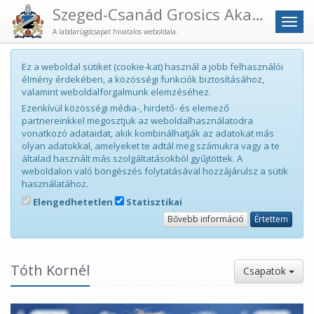
Szeged-Csanád Grosics Akadémia
Men
A labdarúgócsapat hivatalos weboldala.
Ez a weboldal sütiket (cookie-kat) használ a jobb felhasználói
élmény érdekében, a közösségi funkciók biztosításához,
valamint weboldalforgalmunk elemzéséhez.
Ezenkívül közösségi média-, hirdető- és elemező
partnereinkkel megosztjuk az weboldalhasználatodra
vonatkozó adataidat, akik kombinálhatják az adatokat más
olyan adatokkal, amelyeket te adtál meg számukra vagy a te
általad használt más szolgáltatásokból gyűjtöttek. A
weboldalon való böngészés folytatásával hozzájárulsz a sütik
használatához.
Elengedhetetlen
Statisztikai
Bővebb információ
Értettem
Tóth Kornél
Csapatok