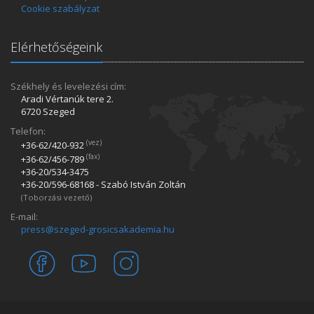
Cookie szabályzat
Elérhetőségeink
Székhely és levelezési cím:
Aradi Vértanúk tere 2.
6720 Szeged
Telefon:
(vez)
+36-62/420­-932
(fax)
+36-62/456­-789
+36-20/534­-3475
+36-20/596­-68168 - Szabó István Zoltán
(Toborzási vezető)
E-mail:
press@szeged-grosicsakademia.hu