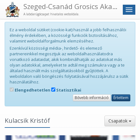
Szeged-Csanád Grosics Akadémia
Men
A labdarúgócsapat hivatalos weboldala.
Ez a weboldal sütiket (cookie-kat) használ a jobb felhasználói
élmény érdekében, a közösségi funkciók biztosításához,
valamint weboldalforgalmunk elemzéséhez.
Ezenkívül közösségi média-, hirdető- és elemező
partnereinkkel megosztjuk az weboldalhasználatodra
vonatkozó adataidat, akik kombinálhatják az adatokat más
olyan adatokkal, amelyeket te adtál meg számukra vagy a te
általad használt más szolgáltatásokból gyűjtöttek. A
weboldalon való böngészés folytatásával hozzájárulsz a sütik
használatához.
Elengedhetetlen
Statisztikai
Bővebb információ
Értettem
Kulacsik Kristóf
Csapatok