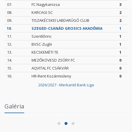
07.
FC Nagykanizsa
3
08.
KARCAGI SC
2
09.
TISZAKÉCSKEI LABDARÚGÓ CLUB
2
10.
SZEGED-CSANÁD GROSICS AKADÉMIA
1
11.
Szentlőrinc
1
12.
BVSC-Zugló
1
13.
KECSKEMÉTI TE
1
14.
MEZŐKÖVESD ZSÓRY FC
0
15.
AQVITAL FC CSÁKVÁR
0
16.
HR-Rent Kozármisleny
0
2026/2027 - Merkantil Bank Liga
Intézményi Bozsik Program a Szent Gellért
Galéria
Fórumban
2026.06.03.