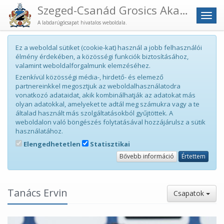
Szeged-Csanád Grosics Akadémia
Men
A labdarúgócsapat hivatalos weboldala.
Ez a weboldal sütiket (cookie-kat) használ a jobb felhasználói
élmény érdekében, a közösségi funkciók biztosításához,
valamint weboldalforgalmunk elemzéséhez.
Ezenkívül közösségi média-, hirdető- és elemező
partnereinkkel megosztjuk az weboldalhasználatodra
vonatkozó adataidat, akik kombinálhatják az adatokat más
olyan adatokkal, amelyeket te adtál meg számukra vagy a te
általad használt más szolgáltatásokból gyűjtöttek. A
weboldalon való böngészés folytatásával hozzájárulsz a sütik
használatához.
Elengedhetetlen
Statisztikai
Bővebb információ
Értettem
Tanács Ervin
Csapatok