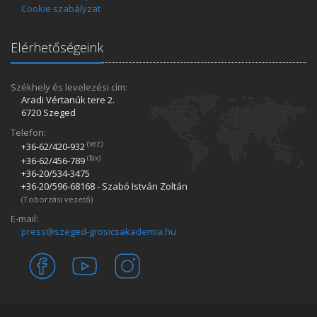
Cookie szabályzat
Elérhetőségeink
Székhely és levelezési cím:
Aradi Vértanúk tere 2.
6720 Szeged
Telefon:
(vez)
+36-62/420­-932
(fax)
+36-62/456­-789
+36-20/534­-3475
+36-20/596­-68168 - Szabó István Zoltán
(Toborzási vezető)
E-mail:
press@szeged-grosicsakademia.hu