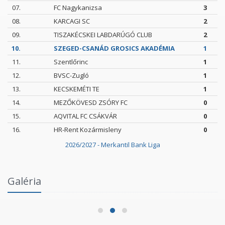
07.
FC Nagykanizsa
3
08.
KARCAGI SC
2
09.
TISZAKÉCSKEI LABDARÚGÓ CLUB
2
10.
SZEGED-CSANÁD GROSICS AKADÉMIA
1
11.
Szentlőrinc
1
12.
BVSC-Zugló
1
13.
KECSKEMÉTI TE
1
14.
MEZŐKÖVESD ZSÓRY FC
0
15.
AQVITAL FC CSÁKVÁR
0
16.
HR-Rent Kozármisleny
0
2026/2027 - Merkantil Bank Liga
Intézményi Bozsik Program a Szent Gellért
Galéria
Fórumban
2026.06.03.