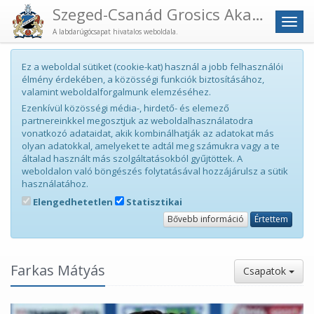
Szeged-Csanád Grosics Akadémia
Men
A labdarúgócsapat hivatalos weboldala.
Ez a weboldal sütiket (cookie-kat) használ a jobb felhasználói
élmény érdekében, a közösségi funkciók biztosításához,
valamint weboldalforgalmunk elemzéséhez.
Ezenkívül közösségi média-, hirdető- és elemező
partnereinkkel megosztjuk az weboldalhasználatodra
vonatkozó adataidat, akik kombinálhatják az adatokat más
olyan adatokkal, amelyeket te adtál meg számukra vagy a te
általad használt más szolgáltatásokból gyűjtöttek. A
weboldalon való böngészés folytatásával hozzájárulsz a sütik
használatához.
Elengedhetetlen
Statisztikai
Bővebb információ
Értettem
Farkas Mátyás
Csapatok