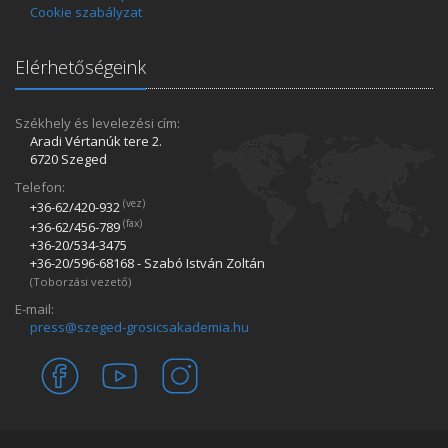
Cookie szabályzat
Elérhetőségeink
Székhely és levelezési cím:
Aradi Vértanúk tere 2.
6720 Szeged
Telefon:
(vez)
+36-62/420­-932
(fax)
+36-62/456­-789
+36-20/534­-3475
+36-20/596­-68168 - Szabó István Zoltán
(Toborzási vezető)
E-mail:
press@szeged-grosicsakademia.hu