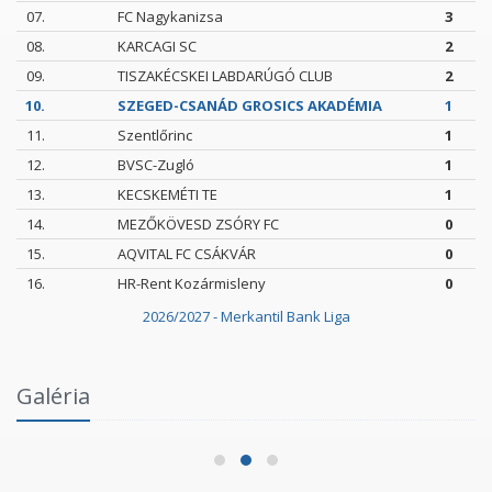
07.
FC Nagykanizsa
3
08.
KARCAGI SC
2
09.
TISZAKÉCSKEI LABDARÚGÓ CLUB
2
10.
SZEGED-CSANÁD GROSICS AKADÉMIA
1
11.
Szentlőrinc
1
12.
BVSC-Zugló
1
13.
KECSKEMÉTI TE
1
14.
MEZŐKÖVESD ZSÓRY FC
0
15.
AQVITAL FC CSÁKVÁR
0
16.
HR-Rent Kozármisleny
0
2026/2027 - Merkantil Bank Liga
Intézményi Bozsik Program a Szent Gellért
Galéria
Fórumban
2026.06.03.