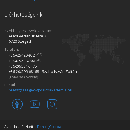
Elérhetőségeink
Székhely és levelezési cím:
Aradi Vértanúk tere 2.
6720 Szeged
Telefon:
(vez)
+36-62/420­-932
(fax)
+36-62/456­-789
+36-20/534­-3475
+36-20/596­-68168 - Szabó István Zoltán
(Toborzási vezető)
E-mail:
press@szeged-grosicsakademia.hu
Az oldalt készítette:
Daniel_Csorba