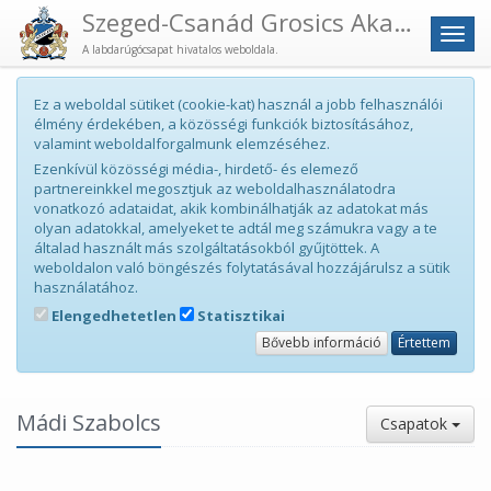
Szeged-Csanád Grosics Akadémia
Men
A labdarúgócsapat hivatalos weboldala.
Ez a weboldal sütiket (cookie-kat) használ a jobb felhasználói
élmény érdekében, a közösségi funkciók biztosításához,
valamint weboldalforgalmunk elemzéséhez.
Ezenkívül közösségi média-, hirdető- és elemező
partnereinkkel megosztjuk az weboldalhasználatodra
vonatkozó adataidat, akik kombinálhatják az adatokat más
olyan adatokkal, amelyeket te adtál meg számukra vagy a te
általad használt más szolgáltatásokból gyűjtöttek. A
weboldalon való böngészés folytatásával hozzájárulsz a sütik
használatához.
Elengedhetetlen
Statisztikai
Bővebb információ
Értettem
Mádi Szabolcs
Csapatok