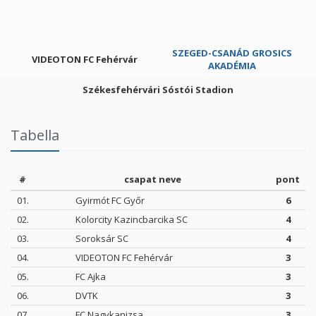
SZEGED-CSANÁD GROSICS
VIDEOTON FC Fehérvár
AKADÉMIA
Székesfehérvári Sóstói Stadion
Tabella
#
csapat neve
pont
01.
Gyirmót FC Győr
6
02.
Kolorcity Kazincbarcika SC
4
03.
Soroksár SC
4
04.
VIDEOTON FC Fehérvár
3
05.
FC Ajka
3
06.
DVTK
3
07.
FC Nagykanizsa
3