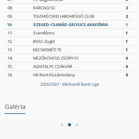
08.
KARCAGI SC
2
09.
TISZAKÉCSKEI LABDARÚGÓ CLUB
2
10.
SZEGED-CSANÁD GROSICS AKADÉMIA
1
11.
Szentlőrinc
1
12.
BVSC-Zugló
1
13.
KECSKEMÉTI TE
1
14.
MEZŐKÖVESD ZSÓRY FC
0
15.
AQVITAL FC CSÁKVÁR
0
16.
HR-Rent Kozármisleny
0
2026/2027 - Merkantil Bank Liga
Intézményi Bozsik Program a Szent Gellért
Galéria
Fórumban
2026.06.03.