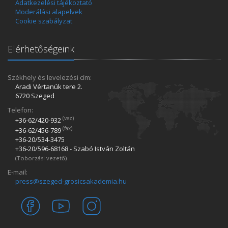
Adatkezelési tájékoztató
Moderálási alapelvek
Cookie szabályzat
Elérhetőségeink
Székhely és levelezési cím:
Aradi Vértanúk tere 2.
6720 Szeged
Telefon:
(vez)
+36-62/420­-932
(fax)
+36-62/456­-789
+36-20/534­-3475
+36-20/596­-68168 - Szabó István Zoltán
(Toborzási vezető)
E-mail:
press@szeged-grosicsakademia.hu