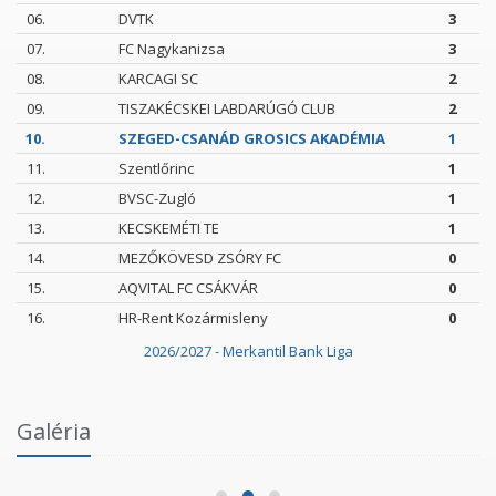
06.
DVTK
3
07.
FC Nagykanizsa
3
08.
KARCAGI SC
2
09.
TISZAKÉCSKEI LABDARÚGÓ CLUB
2
10.
SZEGED-CSANÁD GROSICS AKADÉMIA
1
11.
Szentlőrinc
1
12.
BVSC-Zugló
1
13.
KECSKEMÉTI TE
1
14.
MEZŐKÖVESD ZSÓRY FC
0
15.
AQVITAL FC CSÁKVÁR
0
16.
HR-Rent Kozármisleny
0
2026/2027 - Merkantil Bank Liga
Intézményi Bozsik Program a Szent Gellért
Galéria
Fórumban
2026.06.03.