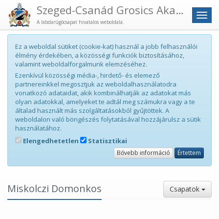
Szeged-Csanád Grosics Akadémia
Men
A labdarúgócsapat hivatalos weboldala.
Ez a weboldal sütiket (cookie-kat) használ a jobb felhasználói
élmény érdekében, a közösségi funkciók biztosításához,
valamint weboldalforgalmunk elemzéséhez.
Ezenkívül közösségi média-, hirdető- és elemező
partnereinkkel megosztjuk az weboldalhasználatodra
vonatkozó adataidat, akik kombinálhatják az adatokat más
olyan adatokkal, amelyeket te adtál meg számukra vagy a te
általad használt más szolgáltatásokból gyűjtöttek. A
weboldalon való böngészés folytatásával hozzájárulsz a sütik
használatához.
Elengedhetetlen
Statisztikai
Bővebb információ
Értettem
Miskolczi Domonkos
Csapatok