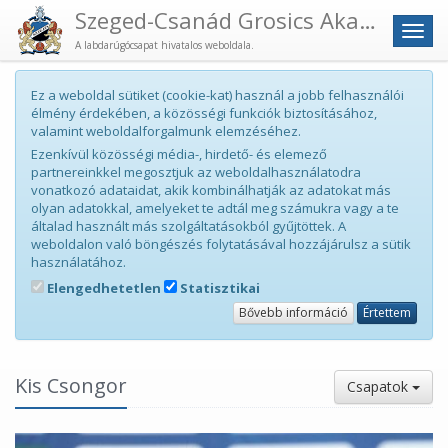
Szeged-Csanád Grosics Akadémia
Men
A labdarúgócsapat hivatalos weboldala.
Ez a weboldal sütiket (cookie-kat) használ a jobb felhasználói
élmény érdekében, a közösségi funkciók biztosításához,
valamint weboldalforgalmunk elemzéséhez.
Ezenkívül közösségi média-, hirdető- és elemező
partnereinkkel megosztjuk az weboldalhasználatodra
vonatkozó adataidat, akik kombinálhatják az adatokat más
olyan adatokkal, amelyeket te adtál meg számukra vagy a te
általad használt más szolgáltatásokból gyűjtöttek. A
weboldalon való böngészés folytatásával hozzájárulsz a sütik
használatához.
Elengedhetetlen
Statisztikai
Bővebb információ
Értettem
Kis Csongor
Csapatok