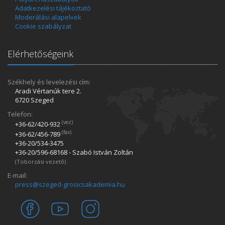
Adatkezelési tájékoztató
Moderálási alapelvek
Cookie szabályzat
Elérhetőségeink
Székhely és levelezési cím:
Aradi Vértanúk tere 2.
6720 Szeged
Telefon:
(vez)
+36-62/420­-932
(fax)
+36-62/456­-789
+36-20/534­-3475
+36-20/596­-68168 - Szabó István Zoltán
(Toborzási vezető)
E-mail:
press@szeged-grosicsakademia.hu