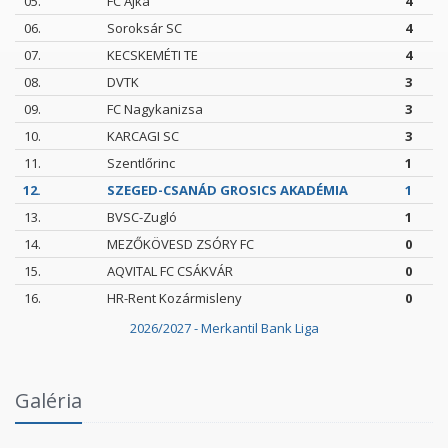
05.
FC Ajka
4
06.
Soroksár SC
4
07.
KECSKEMÉTI TE
4
08.
DVTK
3
09.
FC Nagykanizsa
3
10.
KARCAGI SC
3
11.
Szentlőrinc
1
12.
SZEGED-CSANÁD GROSICS AKADÉMIA
1
13.
BVSC-Zugló
1
14.
MEZŐKÖVESD ZSÓRY FC
0
15.
AQVITAL FC CSÁKVÁR
0
16.
HR-Rent Kozármisleny
0
2026/2027 - Merkantil Bank Liga
Intézményi Bozsik Program a Szent Gellért
Galéria
Fórumban
2026.06.03.