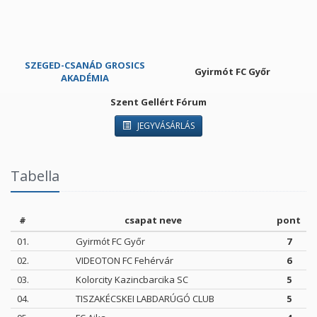
SZEGED-CSANÁD GROSICS
Gyirmót FC Győr
AKADÉMIA
Szent Gellért Fórum
JEGYVÁSÁRLÁS
Tabella
#
csapat neve
pont
01.
Gyirmót FC Győr
7
02.
VIDEOTON FC Fehérvár
6
03.
Kolorcity Kazincbarcika SC
5
04.
TISZAKÉCSKEI LABDARÚGÓ CLUB
5